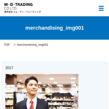
メ
merchandising_img001
TOP
merchandising_img001
2017