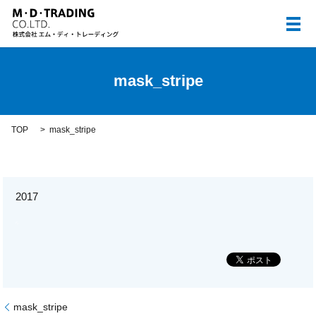
メ
mask_stripe
TOP
mask_stripe
2017
mask_stripe