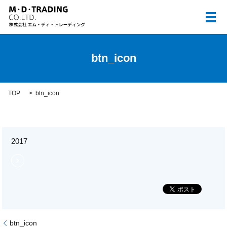
メ
btn_icon
TOP
btn_icon
2017
btn_icon